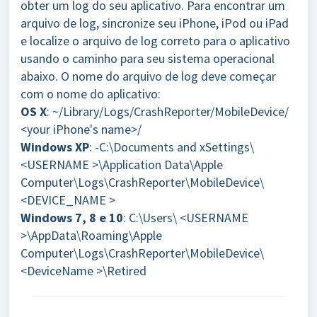
obter um log do seu aplicativo. Para encontrar um
arquivo de log, sincronize seu iPhone, iPod ou iPad
e localize o arquivo de log correto para o aplicativo
usando o caminho para seu sistema operacional
abaixo. O nome do arquivo de log deve começar
com o nome do aplicativo:
OS X
: ~/Library/Logs/CrashReporter/MobileDevice/
<your iPhone's name>/
Windows XP
: -C:\Documents and xSettings\
<USERNAME >\Application Data\Apple
Computer\Logs\CrashReporter\MobileDevice\
<DEVICE_NAME >
Windows 7, 8 e 10
: C:\Users\ <USERNAME
>\AppData\Roaming\Apple
Computer\Logs\CrashReporter\MobileDevice\
<DeviceName >\Retired