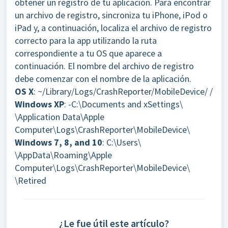
obtener un registro de tu aplicación. Para encontrar
un archivo de registro, sincroniza tu iPhone, iPod o
iPad y, a continuación, localiza el archivo de registro
correcto para la app utilizando la ruta
correspondiente a tu OS que aparece a
continuación. El nombre del archivo de registro
debe comenzar con el nombre de la aplicación.
OS X
: ~/Library/Logs/CrashReporter/MobileDevice/ /
Windows XP
: -C:\Documents and xSettings\
\Application Data\Apple
Computer\Logs\CrashReporter\MobileDevice\
Windows 7, 8, and 10
: C:\Users\
\AppData\Roaming\Apple
Computer\Logs\CrashReporter\MobileDevice\
\Retired
¿Le fue útil este artículo?