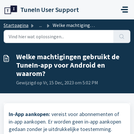
Doorgaan naar hoofdinhoud
TuneIn User Support
Startpagina
...
Welke machtigingen gebruikt de TuneIn-app voor Android en...
Welke machtigingen gebruikt de
TuneIn-app voor Android en
waarom?
Gewijzigd op Vr, 15 Dec, 2023 om 5:02 PM
In-App aankopen:
vereist voor abonnementen of
in-app aankopen. Er worden geen in-app aankopen
gedaan zonder je uitdrukkelijke toestemming.