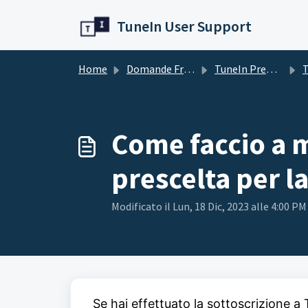
Salta al contenuto principale
TuneIn User Support
Home
Domande Frequenti (FAQ)
TuneIn Premium
T
Come faccio a 
prescelta per l
Modificato il Lun, 18 Dic, 2023 alle 4:00 PM
Se hai effettuato la sottoscrizione a