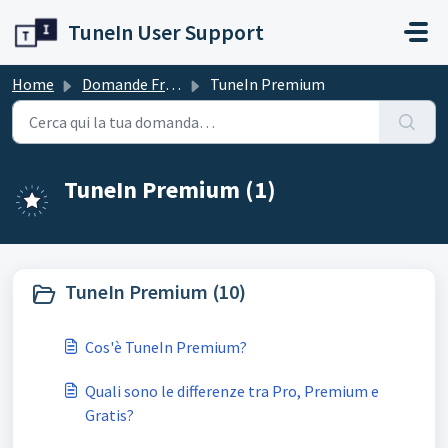
Salta al contenuto principale
TuneIn User Support
Home
Domande Frequenti (FAQ)
TuneIn Premium
TuneIn Premium (1)
TuneIn Premium (10)
Cos'è TuneIn Premium?
Quali sono le differenze tra Pro, Premium e
Gratis?