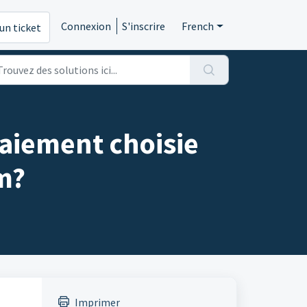
Connexion
S'inscrire
French
un ticket
paiement choisie
m?
Imprimer