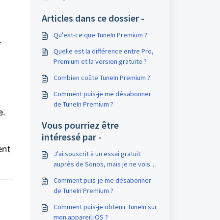
Articles dans ce dossier -
Qu'est-ce que TuneIn Premium ?
r
Quelle est la différence entre Pro,
Premium et la version gratuite ?
Combien coûte TuneIn Premium ?
Comment puis-je me désabonner
de TuneIn Premium ?
e.
Vous pourriez être
intéressé par -
ent
J'ai souscrit à un essai gratuit
auprès de Sonos, mais je ne vois
pas d`option pour annuler mon
Comment puis-je me désabonner
abonnement. Comment puis-je me
de TuneIn Premium ?
désabonner ?
Comment puis-je obtenir TuneIn sur
mon appareil iOS ?