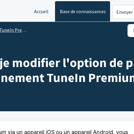
Accueil
Base de connaissances
Envoyer 
TuneIn Premium
e modifier l'option de 
nnement TuneIn Premiu
um via un appareil iOS ou un appareil Android, vous