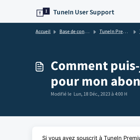
Passer au contenu principal
TuneIn User Support
Accueil
Base de connaissances
TuneIn Premium
Comment puis-j
pour mon abo
Modifié le Lun, 18 Déc., 2023 à 4:00 H
Si vous avez souscrit à TuneIn Premi