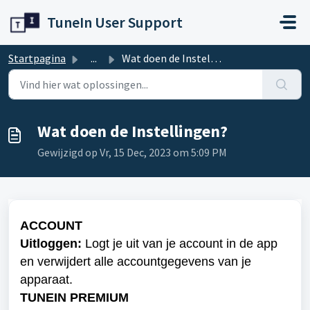
Doorgaan naar hoofdinhoud
TuneIn User Support
Startpagina
...
Wat doen de Instellingen?
Wat doen de Instellingen?
Gewijzigd op Vr, 15 Dec, 2023 om 5:09 PM
ACCOUNT

Uitloggen:
 Logt je uit van je account in de app 
en verwijdert alle accountgegevens van je 
apparaat.
TUNEIN PREMIUM
