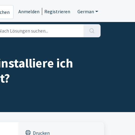
Anmelden
Registrieren
German
ichen
nstalliere ich
t?
Drucken