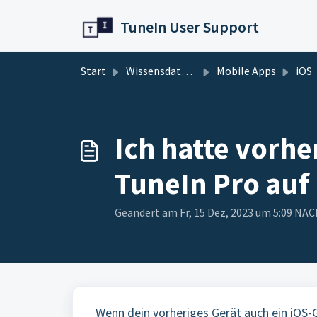
Zum hauptsächlichen Inhalt gehen
TuneIn User Support
Start
Wissensdatenbank
Mobile Apps
iOS
Ich hatte vorher
TuneIn Pro auf
Geändert am Fr, 15 Dez, 2023 um 5:09 N
Wenn dein vorheriges Gerät auch ein iOS-