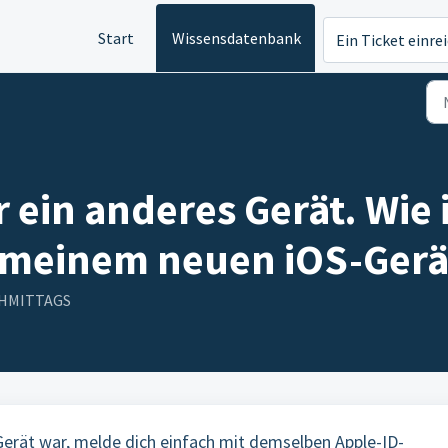
Start
Wissensdatenbank
Ein Ticket einre
 ein anderes Gerät. Wie i
 meinem neuen iOS-Gerä
ACHMITTAGS
Gerät war, melde dich einfach mit demselben Apple-ID-