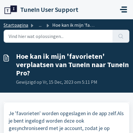
Doorgaan naar hoofdinhoud
TuneIn User Support
Startpagina
...
Hoe kan ik mijn 'favorieten' verplaatsen van Tune...
Hoe kan ik mijn 'favorieten'
verplaatsen van TuneIn naar TuneIn
Pro?
Gewijzigd op Vr, 15 Dec, 2023 om 5:11 PM
Je 'favorieten' worden opgeslagen in de app zelf.Als
je bent ingelogd worden deze ook
gesynchroniseerd met je account, zodat je op