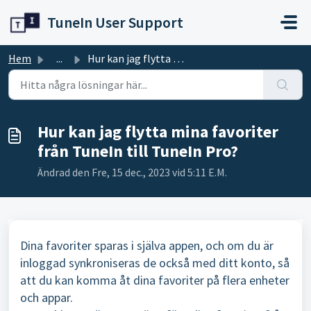
Hoppa över till huvudinnehåll
TuneIn User Support
Hem
...
Hur kan jag flytta mina favoriter från TuneIn till TuneIn...
Hur kan jag flytta mina favoriter
från TuneIn till TuneIn Pro?
Ändrad den Fre, 15 dec., 2023 vid 5:11 E.M.
Dina favoriter sparas i själva appen, och om du är
inloggad synkroniseras de också med ditt konto, så
att du kan komma åt dina favoriter på flera enheter
och appar.