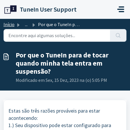
Ir para o conteúdo principal
TuneIn User Support
Início
...
Por que o TuneIn para de tocar quando minha tela entra em...
Por que o TuneIn para de tocar
quando minha tela entra em
suspensão?
Modificado em Sex, 15 Dez, 2023 na (o) 5:05 PM
Estas são três razões prováveis para estar
acontecendo:
1.) Seu dispositivo pode estar configurado para