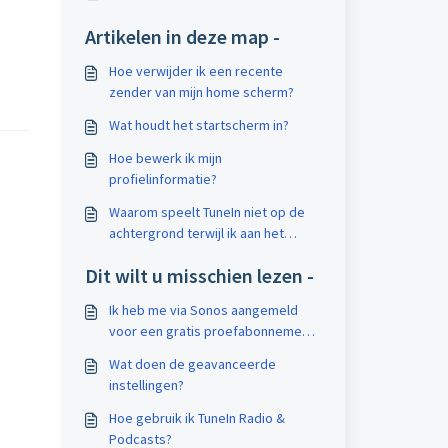
Artikelen in deze map -
Hoe verwijder ik een recente
zender van mijn home scherm?
Wat houdt het startscherm in?
Hoe bewerk ik mijn
profielinformatie?
Waarom speelt TuneIn niet op de
achtergrond terwijl ik aan het
multitasken ben op mijn Android?
Dit wilt u misschien lezen -
Ik heb me via Sonos aangemeld
voor een gratis proefabonnement,
maar ik zie geen optie om mijn
Wat doen de geavanceerde
abonnement stop te zetten. Hoe
instellingen?
kan ik me uitschrijven?
Hoe gebruik ik TuneIn Radio &
Podcasts?