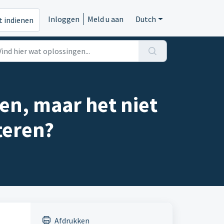
Inloggen
Meld u aan
Dutch
t indienen
ken, maar het niet
teren?
Afdrukken