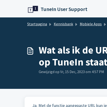
Doorgaan naar hoofdinhoud
TuneIn User Support
Startpagina
Kennisbank
Mobiele Apps
Wat als ik de U
op TuneIn staat
Gewijzigd op Vr, 15 Dec, 2023 om 4:57 PM
Ja. Met de functie aangepaste URL kun je 