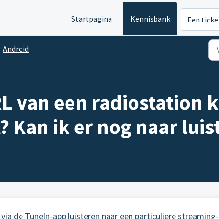
Startpagina
Kennisbank
Een ticke
Android
RL van een radiostation 
? Kan ik er nog naar luis
via de TuneIn-app luisteren naar een particuliere streaming-