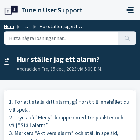
Hoppa över till huvudinnehåll
TuneIn User Support
Hem
...
Hur ställer jag ett alarm?
Hur ställer jag ett alarm?
Ändrad den Fre, 15 dec., 2023 vid 5:00 E.M.
1. För att ställa ditt alarm, gå först till innehållet du
vill spela.
2. Tryck på ”Meny”-knappen med tre punkter och
välj ”Ställ alarm”.
3. Markera ”Aktivera alarm” och ställ in speltid,