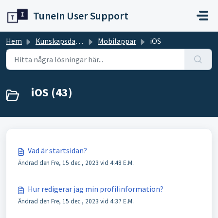
Hoppa över till huvudinnehåll
TuneIn User Support
Hem
Kunskapsdatabas
Mobilappar
iOS
iOS (43)
Vad är startsidan?
Ändrad den Fre, 15 dec., 2023 vid 4:48 E.M.
Hur redigerar jag min profilinformation?
Ändrad den Fre, 15 dec., 2023 vid 4:37 E.M.