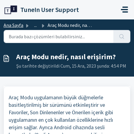
Ana içeriğe geç
TuneIn User Support
Ana Sayfa
...
Araç Modu nedir, nasıl erişirim?
Araç Modu nedir, nasıl erişirim?
Şu tarihte değiştirildi Cum, 15 Ara, 2023 şunda: 4:54 PM
Araç Modu uygulamanın büyük düğmelerle
basitleştirilmiş bir sürümünü etkinleştirir ve
Favoriler, Son Dinlenenler ve Önerilen içerik gibi
uygulamanın en çok kullanılan özelliklerine hızlı
erişim sağlar. Ayrıca Android cihazında sesli