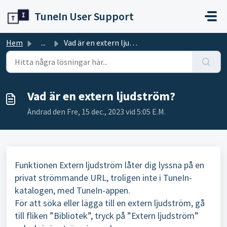
Hoppa över till huvudinnehåll
TuneIn User Support
Hem
...
Vad är en extern ljudström?
Vad är en extern ljudström?
Ändrad den Fre, 15 dec., 2023 vid 5:05 E.M.
Funktionen Extern ljudström låter dig lyssna på en
privat strömmande URL, troligen inte i TuneIn-
katalogen, med TuneIn-appen.
För att söka eller lägga till en extern ljudström, gå
till fliken ”Bibliotek”, tryck på ”Extern ljudström”