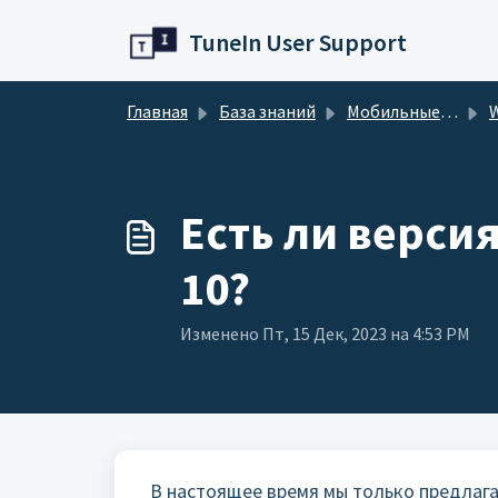
Переход к главному содержимому
TuneIn User Support
Главная
База знаний
Мобильные приложения
W
Есть ли верси
10?
Изменено Пт, 15 Дек, 2023 на 4:53 PM
В настоящее время мы только предлага