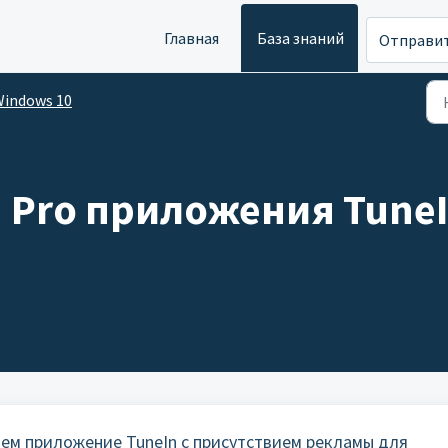
Главная
База знаний
Отправит
indows 10
я Pro приложения Tune
ем приложение TuneIn с присутствием рекламы для