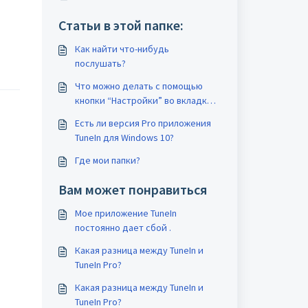
Статьи в этой папке:
Как найти что-нибудь
послушать?
Что можно делать с помощью
кнопки “Настройки” во вкладке
“Мой профиль”?
Есть ли версия Pro приложения
TuneIn для Windows 10?
Где мои папки?
Вам может понравиться
Мое приложение TuneIn
постоянно дает сбой .
Какая разница между TuneIn и
TuneIn Pro?
Какая разница между TuneIn и
TuneIn Pro?