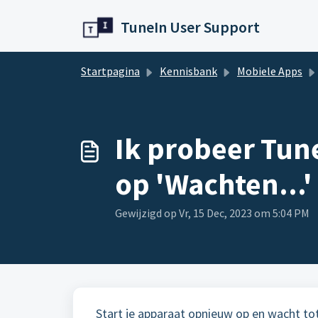
Doorgaan naar hoofdinhoud
TuneIn User Support
Startpagina
Kennisbank
Mobiele Apps
Ik probeer Tun
op 'Wachten...' 
Gewijzigd op Vr, 15 Dec, 2023 om 5:04 PM
Start je apparaat opnieuw op en wacht tot