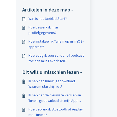
Artikelen in deze map -
Wat is het tabblad Start?
Hoe bewerk ik mijn
profielgegevens?
Hoe installeer ik TuneIn op mijn iOS-
apparaat?
Hoe voeg ik een zender of podcast
toe aan mijn Favorieten?
Dit wilt u misschien lezen -
Ik heb net TuneIn gedownload.
Waarom start hij niet?
Ik heb net de nieuwste versie van
TuneIn gedownload uit mijn App
Store, maar mijn oude
Hoe gebruik ik Bluetooth of Airplay
snelkoppeling werkt niet.
met TuneIn?