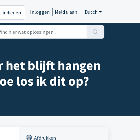
Inloggen
Meld u aan
Dutch
t indienen
het blijft hangen
oe los ik dit op?
Afdrukken