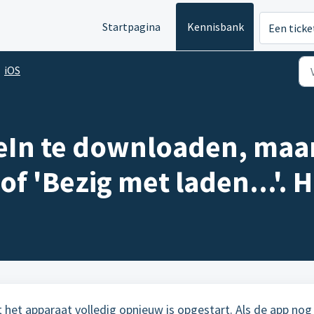
Startpagina
Kennisbank
Een ticke
iOS
eIn te downloaden, maar 
of 'Bezig met laden...'. H
 het apparaat volledig opnieuw is opgestart. Als de app nog