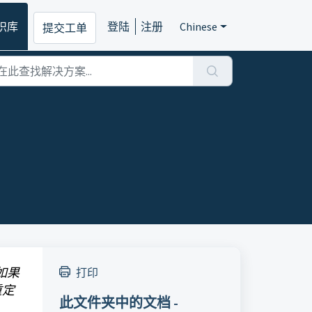
识库
登陆
注册
Chinese
提交工单
如果
打印
重定
此文件夹中的文档 -