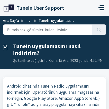
Ana içeriğe geç
TuneIn User Support
Ana Sayfa
...
TuneIn uygulamasını nasıl indiririm?
TuneIn uygulamasını nasıl
indiririm?
Şu tarihte değiştirildi Cum, 15 Ara, 2023 şunda: 4:52 PM
Android cihazında TuneIn Radio uygulamasını
indirmek için: Operatörünün uygulama mağazasına
(örneğin; Google Play Store, Amazon App Store vb.)
git. "TuneIn" adıyla arayıp uygulamayı cihazına indir.