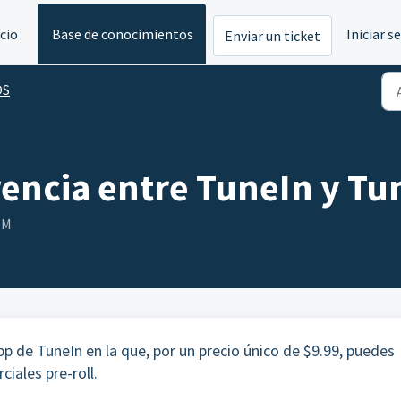
icio
Base de conocimientos
Iniciar s
Enviar un ticket
OS
erencia entre TuneIn y Tu
 M.
pp de TuneIn en la que, por un precio único de $9.99, puedes
ciales pre-roll.