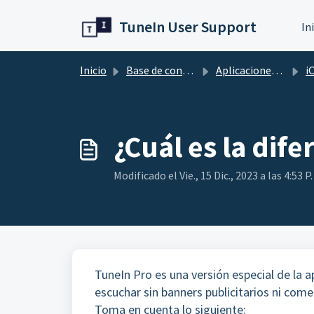
Ir al contenido principal
TuneIn User Support
In
Inicio
Base de conocimientos
Aplicaciones móviles
i
¿Cuál es la dif
Modificado el Vie., 15 Dic., 2023 a las 4:53 P.
TuneIn Pro es una versión especial de la a
escuchar sin banners publicitarios ni comer
Toma en cuenta lo siguiente: