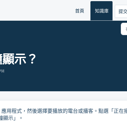
首頁
知識庫
提
鐘顯示？
PM
eIn Radio 應用程式，然後選擇要播放的電台或播客。點選「正在
鐘顯示」。