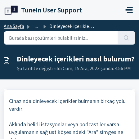
Ana içeriğe geç
TuneIn User Support
Ana Sayfa
...
Dinleyecek içerikleri nasıl bulurum?
Dinleyecek içerikleri nasıl bulurum?
Şu tarihte değiştirildi Cum, 15 Ara, 2023 şunda: 4:56 PM
Cihazında dinleyecek içerikler bulmanın birkaç yolu
vardır:
Aklında belirli istasyonlar veya podcast'ler varsa
uygulamanın sağ üst köşesindeki "Ara" simgesine