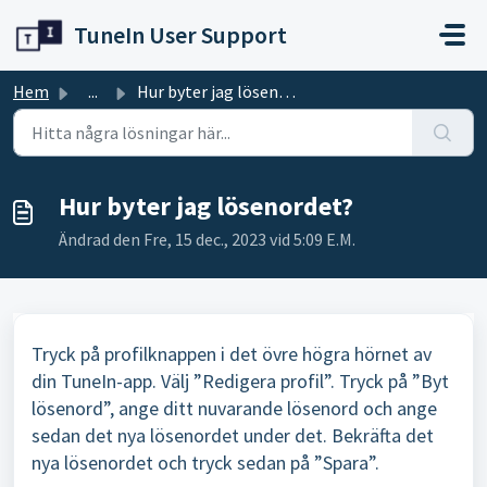
Hoppa över till huvudinnehåll
TuneIn User Support
Hem
...
Hur byter jag lösenordet?
Hur byter jag lösenordet?
Ändrad den Fre, 15 dec., 2023 vid 5:09 E.M.
Tryck på profilknappen i det övre högra hörnet av
din TuneIn-app. Välj ”Redigera profil”. Tryck på ”Byt
lösenord”, ange ditt nuvarande lösenord och ange
sedan det nya lösenordet under det. Bekräfta det
nya lösenordet och tryck sedan på ”Spara”.