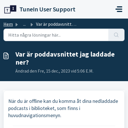
Hoppa över till huvudinnehåll
TuneIn User Support
Hem
...
Var är poddavsnittet jag laddade ner?
Var är poddavsnittet jag laddade
ner?
Ändrad den Fre, 15 dec., 2023 vid 5:06 E.M.
När du är offline kan du komma åt dina nedladdade
podcasts i biblioteket, som finns i
huvudnavigationsmenyn.