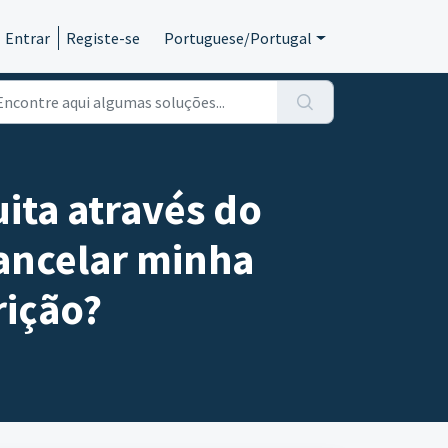
Entrar
Registe-se
Portuguese/Portugal
ita através do
ancelar minha
rição?