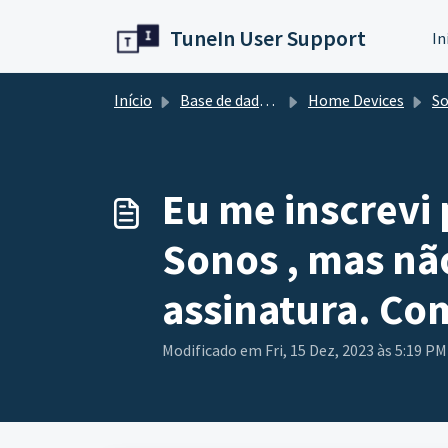
Avançar para o conteúdo principal
TuneIn User Support
In
Início
Base de dados de conhecimento
Home Devices
S
Eu me inscrevi 
Sonos , mas nã
assinatura. Com
Modificado em Fri, 15 Dez, 2023 às 5:19 PM