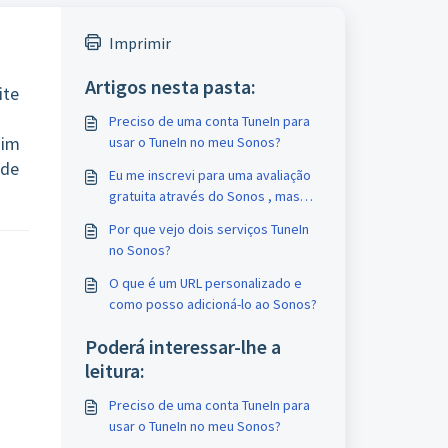
Imprimir
Artigos nesta pasta:
ite
Preciso de uma conta TuneIn para
sim
usar o TuneIn no meu Sonos?
 de
Eu me inscrevi para uma avaliação
gratuita através do Sonos , mas
não vejo uma opção para cancelar
Por que vejo dois serviços TuneIn
minha assinatura. Como posso
no Sonos?
cancelar a inscrição?
O que é um URL personalizado e
como posso adicioná-lo ao Sonos?
Poderá interessar-lhe a
leitura:
Preciso de uma conta TuneIn para
usar o TuneIn no meu Sonos?