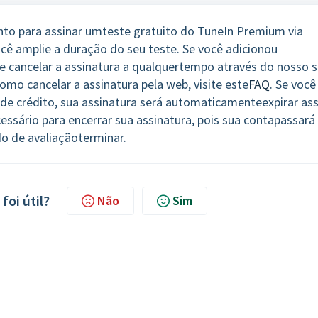
to para assinar um
teste gratuito do TuneIn Premium via
cê amplie a duração do seu teste. Se você adicionou
cancelar a assinatura a qualquer
tempo através do nosso s
omo cancelar a assinatura pela web, visite este
FAQ
. Se você
 de crédito, sua assinatura será automaticamente
expirar as
essário para encerrar sua assinatura, pois sua conta
passará
do de avaliação
terminar.
foi útil?
Não
Sim