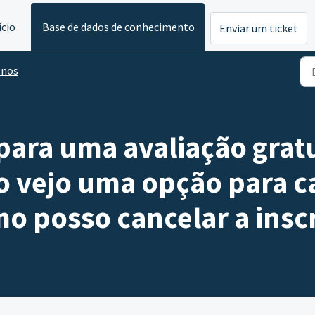
ício
Base de dados de conhecimento
Enviar um ticket
onos
para uma avaliação gratu
o vejo uma opção para c
o posso cancelar a insc