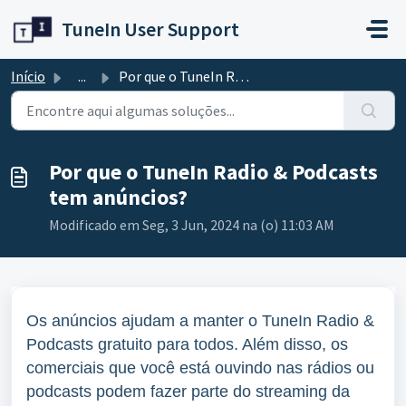
Ir para o conteúdo principal
TuneIn User Support
Início
...
Por que o TuneIn Radio & Podcasts tem anúncios?
Por que o TuneIn Radio & Podcasts
tem anúncios?
Modificado em Seg, 3 Jun, 2024 na (o) 11:03 AM
Os anúncios ajudam a manter o TuneIn Radio &
Podcasts gratuito para todos. Além disso, os
comerciais que você está ouvindo nas rádios ou
podcasts podem fazer parte do streaming da