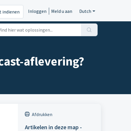
Inloggen
Meld u aan
Dutch
t indienen
ast-aflevering?
Afdrukken
Artikelen in deze map -