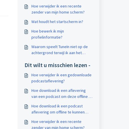
Hoe verwijder ik een recente
zender van mijn home scherm?
Wat houdt het startscherm in?
Hoe bewerk ik mijn
profielinformatie?
Waarom speelt TuneIn niet op de
achtergrond terwijl ik aan het
multitasken ben op mijn Android?
Dit wilt u misschien lezen -
Hoe verwijder ik een gedownloade
podcastaflevering?
Hoe download ik een aflevering
van een podcast om deze offline te
beluisteren?
Hoe download ik een podcast
aflevering om offline te kunnen
beluisteren?
Hoe verwijder ik een recente
zender van mijn home scherm?