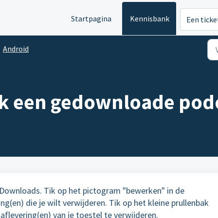
Startpagina
Kennisbank
Een ticke
Android
ik een gedownloade podc
p Downloads. Tik op het pictogram "bewerken" in de
g(en) die je wilt verwijderen. Tik op het kleine prullenbak
levering(en) van je toestel te verwijderen.