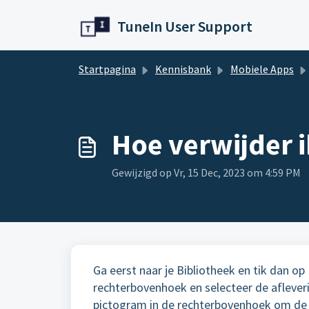
Doorgaan naar hoofdinhoud
TuneIn User Support
Startpagina
Kennisbank
Mobiele Apps
Hoe verwijder 
Gewijzigd op Vr, 15 Dec, 2023 om 4:59 PM
Ga eerst naar je Bibliotheek en tik dan o
rechterbovenhoek en selecteer de afleverin
pictogram in de rechterbovenhoek om de af