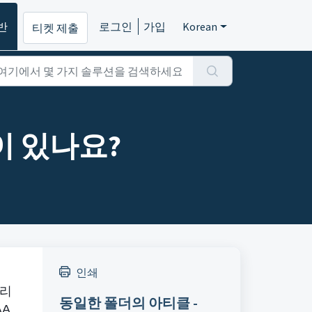
반
로그인
가입
Korean
티켓 제출
택이 있나요?
인쇄
글리
동일한 폴더의 아티클 -
AA