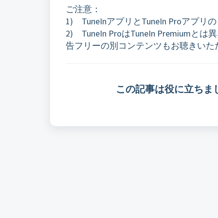
ご注意：
1) TuneInアプリとTuneIn P
2) TuneIn ProはTuneIn Prem
告フリーの別コンテンツもお聴きいた
この記事は役に立ちま