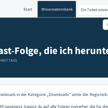
Start
Wissensdatenbank
Ein Ticket einre
ast-Folge, die ich herun
ACHMITTAGS
 Downloads in der Kategorie „Downloads“ unter der Registerk
 navigierst, kannst du auf alle Folgen zugreifen, die für di