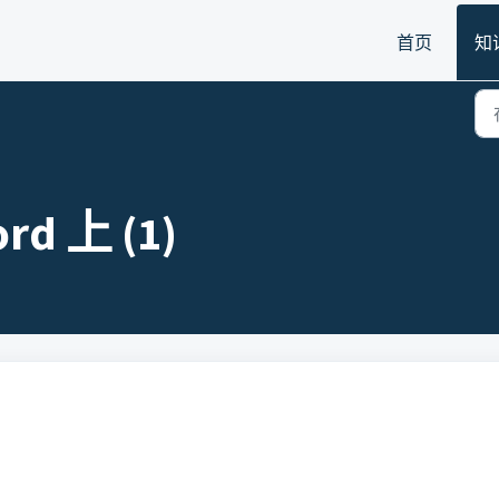
首页
知
rd 上 (1)