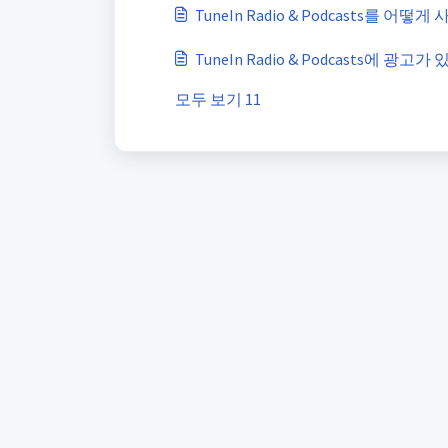
TuneIn Radio & Podcasts를 어떻
TuneIn Radio & Podcasts에 
모두 보기 11