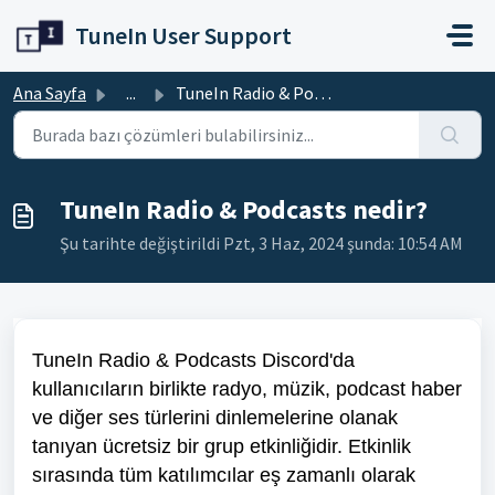
Ana içeriğe geç
TuneIn User Support
Ana Sayfa
...
TuneIn Radio & Podcasts nedir?
TuneIn Radio & Podcasts nedir?
Şu tarihte değiştirildi Pzt, 3 Haz, 2024 şunda: 10:54 AM
TuneIn Radio & Podcasts Discord'da
kullanıcıların birlikte radyo, müzik, podcast haber
ve diğer ses türlerini dinlemelerine olanak
tanıyan ücretsiz bir grup etkinliğidir. Etkinlik
sırasında tüm katılımcılar eş zamanlı olarak