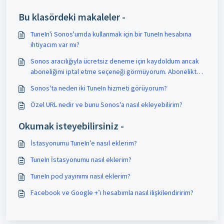
Bu klasördeki makaleler -
TuneIn'i Sonos'umda kullanmak için bir TuneIn hesabına
ihtiyacım var mı?
Sonos aracılığıyla ücretsiz deneme için kaydoldum ancak
aboneliğimi iptal etme seçeneği görmüyorum. Abonelikten
nasıl çıkabilirim?
Sonos'ta neden iki TuneIn hizmeti görüyorum?
Özel URL nedir ve bunu Sonos'a nasıl ekleyebilirim?
Okumak isteyebilirsiniz -
İstasyonumu TuneIn’e nasıl eklerim?
TuneIn İstasyonumu nasıl eklerim?
TuneIn pod yayınımı nasıl eklerim?
Facebook ve Google +’ı hesabımla nasıl ilişkilendiririm?