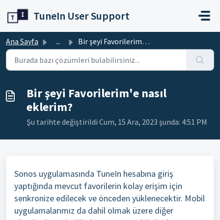
Ana içeriğe geç
TuneIn User Support
Ana Sayfa
...
Bir şeyi Favorilerim'e nasıl eklerim?
Bir şeyi Favorilerim'e nasıl
eklerim?
Şu tarihte değiştirildi Cum, 15 Ara, 2023 şunda: 4:51 PM
Sonos uygulamasında TuneIn hesabına giriş
yaptığında mevcut favorilerin kolay erişim için
senkronize edilecek ve önceden yüklenecektir. Mobil
uygulamalarımız da dahil olmak üzere diğer