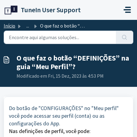
Avançar para o conteúdo principal
TuneIn User Support
Início
...
O que faz o botão “DEFINIÇÕES” na guia “Meu Perfil”?
O que faz o botão “DEFINIÇÕES” na
guia “Meu Perfil”?
Modificado em Fri, 15 Dez, 2023 às 4:53 PM
Do botão de "CONFIGURAÇÕES" no "Meu perfil"
você pode acessar seu perfil (conta) ou as
configurações do App.
Nas definições de perfil, você pode: