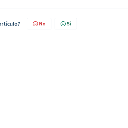
artículo?
No
Sí