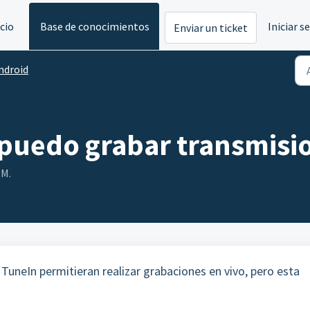
icio
Base de conocimientos
Iniciar s
Enviar un ticket
ndroid
 puedo grabar transmisi
 M.
 TuneIn permitieran realizar grabaciones en vivo, pero esta