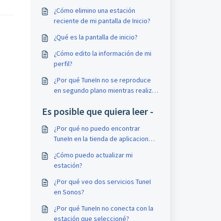
¿Cómo elimino una estación
reciente de mi pantalla de Inicio?
¿Qué es la pantalla de inicio?
¿Cómo edito la información de mi
perfil?
¿Por qué TuneIn no se reproduce
en segundo plano mientras realizo
múltiples tareas en mi Android?
Es posible que quiera leer -
¿Por qué no puedo encontrar
TuneIn en la tienda de aplicaciones
de mi dispositivo o descargarla
¿Cómo puedo actualizar mi
para mi dispositivo Android?
estación?
¿Por qué veo dos servicios TuneI
en Sonos?
¿Por qué TuneIn no conecta con la
estación que seleccioné?