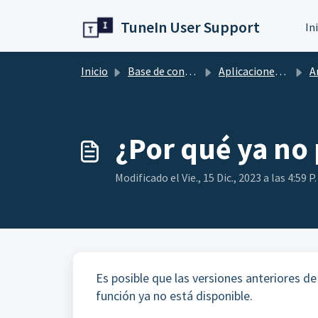
Ir al contenido principal
TuneIn User Support
In
Inicio
Base de conocimientos
Aplicaciones móviles
A
¿Por qué ya no
Modificado el Vie., 15 Dic., 2023 a las 4:59 P.
Es posible que las versiones anteriores de
función ya no está disponible.