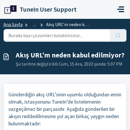
Ana içeriğe geç
TuneIn User Support
Ana Sayfa
...
Akış URL’m neden kabul edilmiyor?
Akış URL’m neden kabul edilmiyor?
Şu tarihte değiştirildi Cum, 15 Ara, 2023 şunda: 5:07 PM
Gönderdiğin akış URL’sinin uyumlu olduğundan emin
olmak, istasyonunu TuneIn’de listelemenin
vazgeçilmez bir parçasıdır. Aşağıda gönderilen bir
akışın reddedilmesine yol açan birkaç yaygın neden
bulunmaktadır: