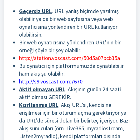
Geçersiz URL
. URL yanlış biçimde yazılmış
olabilir ya da bir web sayfasına veya web
oynatıcısına yönlendiren bir URL kullanıyor
olabilirsin.
Bir web oynatıcısına yönlendiren URL’nin bir
örneği şöyle bir şey olabilir:
http://station.voscast.com/50d5a07bcb35a
Bu oynatıcı için platformumuzda oynatılabilir
ham akış şu olabilir:
http://s9.voscast.com:7670
Aktif olmayan URL
. Akışının günün 24 saati
aktif olması GEREKİR.
Kısıtlanmış URL
. Akış URL’si, kendisine
erişilmesi için bir oturum açma gerektiriyor ya
da URL’de süresi dolan bir belirteç içeriyor. Bazı
akış sunucuları (örn. Live365, myradiostream,
Listen2myradio), kendi platformları dışında