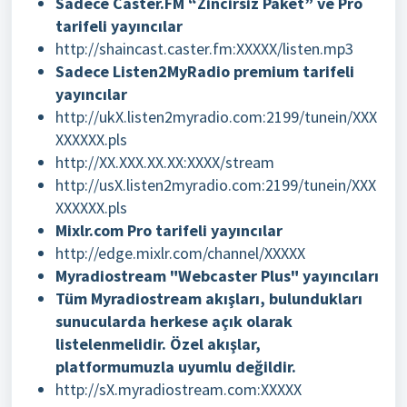
Sadece Caster.FM “Zincirsiz Paket” ve Pro
tarifeli yayıncılar
http://shaincast.caster.fm:XXXXX/listen.mp3
Sadece Listen2MyRadio premium tarifeli
yayıncılar
http://ukX.listen2myradio.com:2199/tunein/XXX
XXXXXX.pls
http://XX.XXX.XX.XX:XXXX/stream
http://usX.listen2myradio.com:2199/tunein/XXX
XXXXXX.pls
Mixlr.com Pro tarifeli yayıncılar
http://edge.mixlr.com/channel/XXXXX
Myradiostream "Webcaster Plus" yayıncıları
Tüm Myradiostream akışları, bulundukları
sunucularda herkese açık olarak
listelenmelidir. Özel akışlar,
platformumuzla uyumlu değildir.
http://sX.myradiostream.com:XXXXX