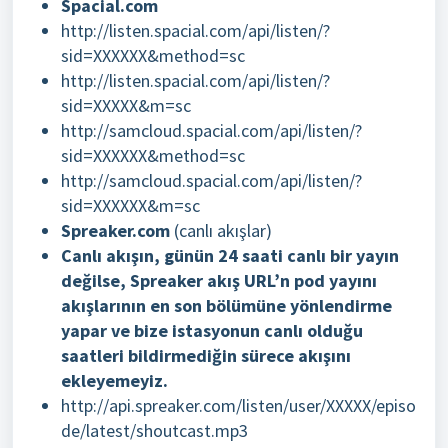
Spacial.com
http://listen.spacial.com/api/listen/?
sid=XXXXXX&method=sc
http://listen.spacial.com/api/listen/?
sid=XXXXX&m=sc
http://samcloud.spacial.com/api/listen/?
sid=XXXXXX&method=sc
http://samcloud.spacial.com/api/listen/?
sid=XXXXXX&m=sc
Spreaker.com
(canlı akışlar)
Canlı akışın, günün 24 saati canlı bir yayın
değilse, Spreaker akış URL’n pod yayını
akışlarının en son bölümüne yönlendirme
yapar ve bize istasyonun canlı olduğu
saatleri bildirmediğin sürece akışını
ekleyemeyiz.
http://api.spreaker.com/listen/user/XXXXX/episo
de/latest/shoutcast.mp3