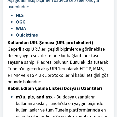
Aşağıdaki akış biçimleri sadece cep telefonuyla
uyumludur:
HLS
OGG
WMA
Quicktime
Kullanılan URL Şeması (URL protokolleri)
Geçerli akış URL’leri çeşitli biçimlerde görünebilse
de en yaygın söz diziminde bir bağlantı noktası
sayısına sahip IP adresi bulunur. Bunu akılda tutarak
TuneIn’in geçerli akış URL’leri olarak HTTP, MMS,
RTMP ve RTSP URL protokollerini kabul ettiğini göz
önünde bulundur:
Kabul Edilen Çalma Listesi Dosyası Uzantıları
m3u, pls, and asx
- Bu dosya uzantılarını
kullanan akışlar, TuneIn’da en yaygın biçimde
kullanılanlar ve tüm TuneIn platformlarında en
uyumlu olanlardır. m3u ve pls uzantıları tüm ses