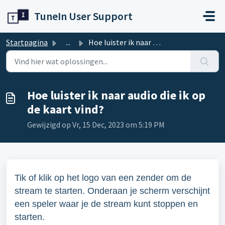
Doorgaan naar hoofdinhoud
TuneIn User Support
Startpagina
...
Hoe luister ik naar audio die ik op de kaart vind?
Hoe luister ik naar audio die ik op
de kaart vind?
Gewijzigd op Vr, 15 Dec, 2023 om 5:19 PM
Tik of klik op het logo van een zender om de
stream te starten. Onderaan je scherm verschijnt
een speler waar je de stream kunt stoppen en
starten.