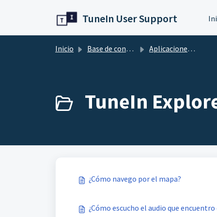
Ir al contenido principal
TuneIn User Support
In
Inicio
Base de conocimientos
Aplicaciones móviles
TuneIn Explore
¿Cómo navego por el mapa?
¿Cómo escucho el audio que encuentro