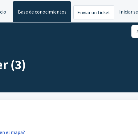
icio
Base de conocimientos
Iniciar s
Enviar un ticket
r (3)
 en el mapa?