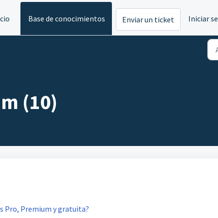
icio
Base de conocimientos
Iniciar s
Enviar un ticket
m (10)
nes Pro, Premium y gratuita?