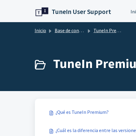
Ir al contenido principal
TuneIn User Support
In
Inicio
Base de conocimientos
TuneIn Premium
TuneIn Premiu
¿Qué es TuneIn Premium?
¿Cuál es la diferencia entre las versio