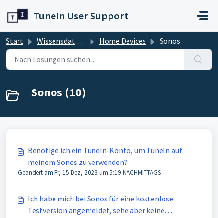
Zum hauptsächlichen Inhalt gehen
TuneIn User Support
Start
Wissensdatenbank
Home Devices
Sonos
Sonos (10)
Benötige ich ein TuneIn-Konto, um TuneIn auf
meinem Sonos zu verwenden?
Geändert am Fr, 15 Dez, 2023 um 5:19 NACHMITTAGS
Ich habe mich bei Sonos für eine kostenlose
Testversion angemeldet, sehe aber keine